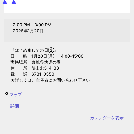
は
2:00 PM
–
3:00 PM
じ
2025年1月20日
め
ま
『はじめましての日②』
し
日 時 1月20日(月) 14:00-15:00
て
実施場所 東桃谷幼児の園
の
住 所 勝山北3-4-33
電 話 6731-0350
日
★詳しくは、主催者にお問い合わせ下さい
②(東
桃
東
マップ
谷
桃
幼
{title}
詳細
谷
児
幼
カレンダーを表示
の
児
園)
の