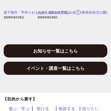
も・
子
親子製作「手作りおもちゃ」(愛信保育園)
お誕生会＆おたのしみ会①(東桃谷幼児の園)
育
2025年9月25日
2025年9月25日
て
プ
ラ
ザ
お知らせ一覧はこちら
イベント・講座一覧はこちら
【目的から探す】
遊ぶ・学ぶ
預ける
相談する
知りたい