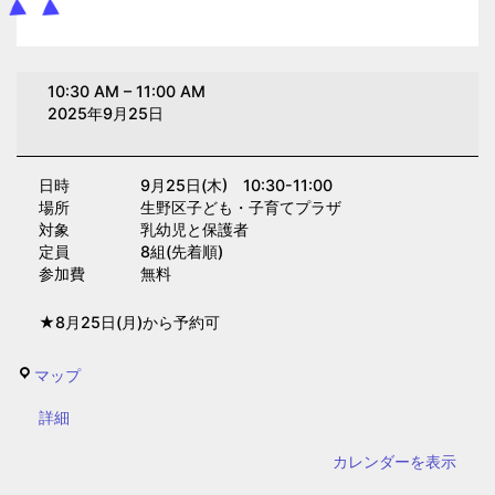
ふ
10:30 AM
–
11:00 AM
れ
2025年9月25日
あ
い
日時 9月25日(木) 10:30-11:00
英
場所 生野区子ども・子育てプラザ
語
対象 乳幼児と保護者
(子
定員 8組(先着順)
参加費 無料
育
て
★8月25日(月)から予約可
プ
ラ
生
マップ
ザ)
野
{title}
詳細
区
子
カレンダーを表示
ど