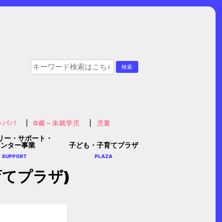
レパパ
0歳～未就学児
児童
リー・サポート・
センター事業
子ども・子育てプラザ
SUPPORT
PLAZA
育てプラザ)