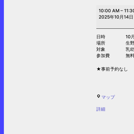
み
10:00 AM
–
11:3
ん
2025年10月14日
な
de
日時 10月14日(
つ
場所 生野区
く
対象 乳幼児
ろ
参加費 無
う！
★事前予約なし
(プ
ラ
ザ
の
生
マップ
木)
野
{title}
詳細
(子
区
育
子
て
ど
プ