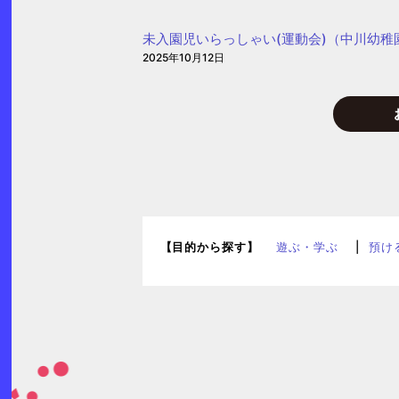
も・
ラ
子
未入園児いらっしゃい(運動会)（中川幼稚
ザ)
育
2025年10月12日
て
プ
ラ
ザ
【目的から探す】
遊ぶ・学ぶ
預け