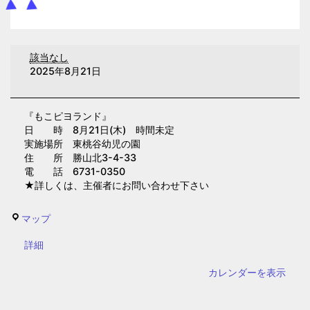
も
該当なし
こ
2025年8月21日
ピ
ヨ
『もこピヨランド』
ラ
日 時 8月21日(木) 時間未定
ン
実施場所 東桃谷幼児の園
ド
住 所 勝山北3-4-33
電 話 6731-0350
(東
★詳しくは、主催者にお問い合わせ下さい
桃
谷
東
マップ
幼
桃
児
{title}
詳細
谷
の
幼
カレンダーを表示
園)
児
の