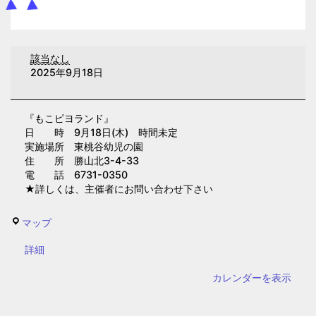
も
該当なし
こ
2025年9月18日
ピ
ヨ
『もこピヨランド』
ラ
日 時 9月18日(木) 時間未定
ン
実施場所 東桃谷幼児の園
ド
住 所 勝山北3-4-33
電 話 6731-0350
(東
★詳しくは、主催者にお問い合わせ下さい
桃
谷
東
マップ
幼
桃
児
{title}
詳細
谷
の
幼
カレンダーを表示
園)
児
の