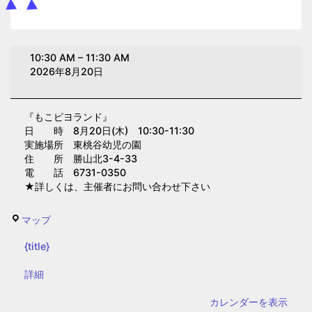
も
10:30 AM
–
11:30 AM
こ
2026年8月20日
ピ
ヨ
『もこピヨランド』
ラ
日 時 8月20日(木) 10:30-11:30
ン
実施場所 東桃谷幼児の園
ド
住 所 勝山北3-4-33
電 話 6731-0350
(東
★詳しくは、主催者にお問い合わせ下さい
桃
谷
東
マップ
幼
桃
児
{title}
谷
の
幼
{title}
詳細
園)
児
カレンダーを表示
の