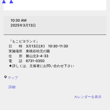
も
10:30 AM
こ
2025年3月13日
ピ
ヨ
『もこピヨランド』
ラ
日 時 3月13日(木) 10:30-11:30
ン
実施場所 東桃谷幼児の園
ド
住 所 勝山北3-4-33
電 話 6731-0350
(東
★詳しくは、主催者にお問い合わせ下さい
桃
谷
東
マップ
幼
桃
児
{title}
詳細
谷
の
幼
カレンダーを表示
園)
児
の