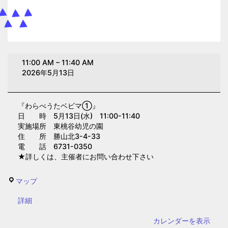
わ
11:00 AM
–
11:40 AM
ら
2026年5月13日
べ
う
『わらべうたベビマ①』
た
日 時 5月13日(水) 11:00-11:40
ベ
実施場所 東桃谷幼児の園
ビ
住 所 勝山北3-4-33
電 話 6731-0350
マ
★詳しくは、主催者にお問い合わせ下さい
①(東
桃
東
マップ
谷
桃
幼
{title}
詳細
谷
児
幼
カレンダーを表示
の