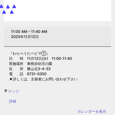
わ
11:00 AM
–
11:40 AM
ら
2025年11月12日
べ
う
『わらべうたベビマ①』
た
日 時 11月12日(水) 11:00-11:40
ベ
実施場所 東桃谷幼児の園
ビ
住 所 勝山北3-4-33
電 話 6731-0350
マ
★詳しくは、主催者にお問い合わせ下さい
①(東
桃
東
マップ
谷
桃
幼
{title}
詳細
谷
児
幼
カレンダーを表示
の