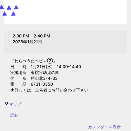
わ
2:00 PM
–
2:40 PM
ら
2026年1月21日
べ
う
『わらべうたベビマ②』
た
日 時 1月21日(水) 14:00-14:40
ベ
実施場所 東桃谷幼児の園
ビ
住 所 勝山北3-4-33
電 話 6731-0350
マ
★詳しくは、主催者にお問い合わせ下さい
②(東
桃
東
マップ
谷
桃
幼
{title}
詳細
谷
児
幼
カレンダーを表示
の