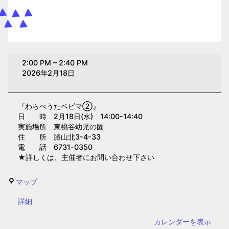
わ
2:00 PM
–
2:40 PM
ら
2026年2月18日
べ
う
『わらべうたベビマ②』
た
日 時 2月18日(水) 14:00-14:40
ベ
実施場所 東桃谷幼児の園
ビ
住 所 勝山北3-4-33
電 話 6731-0350
マ
★詳しくは、主催者にお問い合わせ下さい
②(東
桃
東
マップ
谷
桃
幼
{title}
詳細
谷
児
幼
カレンダーを表示
の