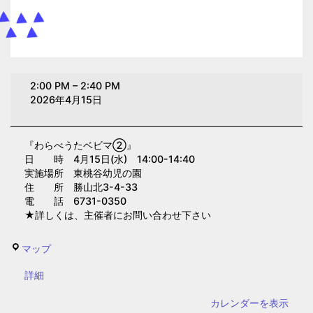
わ
2:00 PM
–
2:40 PM
ら
2026年4月15日
べ
う
『わらべうたベビマ②』
た
日 時 4月15日(水) 14:00-14:40
ベ
実施場所 東桃谷幼児の園
ビ
住 所 勝山北3-4-33
電 話 6731-0350
マ
★詳しくは、主催者にお問い合わせ下さい
②(東
桃
東
マップ
谷
桃
幼
{title}
詳細
谷
児
幼
カレンダーを表示
の