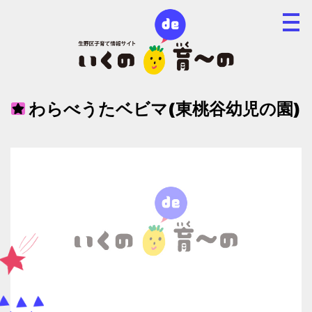
わらべうたベビマ(東桃谷幼児の園)