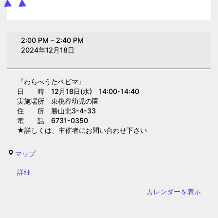
わ
2:00 PM
–
2:40 PM
ら
2024年12月18日
べ
う
『わらべうたベビマ』
た
日 時 12月18日(水) 14:00-14:40
ベ
実施場所 東桃谷幼児の園
ビ
住 所 勝山北3-4-33
電 話 6731-0350
マ
★詳しくは、主催者にお問い合わせ下さい
(東
桃
東
マップ
谷
桃
幼
{title}
詳細
谷
児
幼
カレンダーを表示
の
児
園)
の