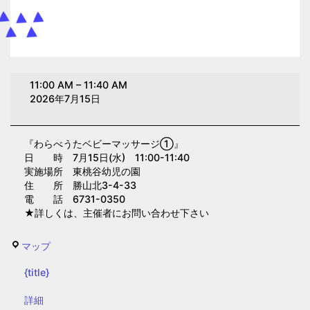
わ
11:00 AM
–
11:40 AM
ら
2026年7月15日
べ
う
『わらべうたベビーマッサージ①』
た
日 時 7月15日(水) 11:00-11:40
ベ
実施場所 東桃谷幼児の園
ビ
住 所 勝山北3-4-33
電 話 6731-0350
ー
★詳しくは、主催者にお問い合わせ下さい
マ
ッ
東
マップ
サ
桃
ー
{title}
谷
ジ
幼
{title}
詳細
①(東