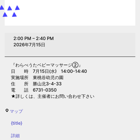
わ
2:00 PM
–
2:40 PM
ら
2026年7月15日
べ
う
『わらべうたベビーマッサージ②』
た
日 時 7月15日(水) 14:00-14:40
ベ
実施場所 東桃谷幼児の園
ビ
住 所 勝山北3-4-33
電 話 6731-0350
ー
★詳しくは、主催者にお問い合わせ下さい
マ
ッ
東
マップ
サ
桃
ー
{title}
谷
ジ
幼
{title}
詳細
②(東