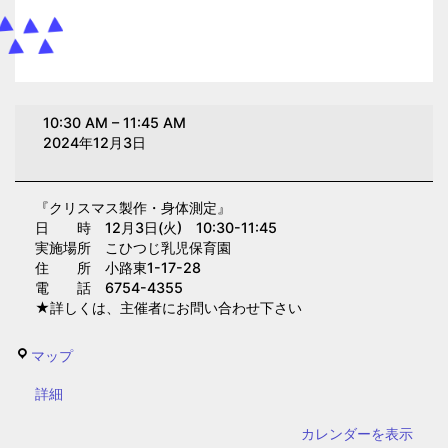
ク
10:30 AM
–
11:45 AM
リ
2024年12月3日
ス
マ
『クリスマス製作・身体測定』
ス
日 時 12月3日(火) 10:30-11:45
製
実施場所 こひつじ乳児保育園
作・
住 所 小路東1-17-28
電 話 6754-4355
身
★詳しくは、主催者にお問い合わせ下さい
体
測
こ
マップ
定
ひ
(こ
{title}
詳細
つ
ひ
じ
カレンダーを表示
つ