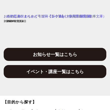
乳
じ
児
乳
保
おたのしみ・わくわく！ソーイングday(大阪聖和保育園)
移動図書館まちかど号巡回【新今里】（中央図書館自動車文庫）
児
育
2024年12月3日
2024年12月4日
保
園
育
園)
お知らせ一覧はこちら
イベント・講座一覧はこちら
【目的から探す】