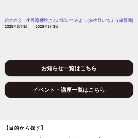
保
聖
育
和
園
絵本の会（生野図書館）
心理士さんに聞いてみよう(南生野いちょう保育園)
保
2025年3月1日
2025年3月3日
育
園)
お知らせ一覧はこちら
イベント・講座一覧はこちら
【目的から探す】