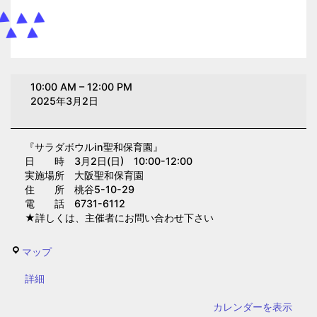
サ
10:00 AM
–
12:00 PM
ラ
2025年3月2日
ダ
ボ
『サラダボウルin聖和保育園』
ウ
日 時 3月2日(日) 10:00-12:00
ル
実施場所 大阪聖和保育園
in
住 所 桃谷5-10-29
電 話 6731-6112
聖
★詳しくは、主催者にお問い合わせ下さい
和
保
大
マップ
育
阪
園
{title}
詳細
聖
(大
和
カレンダーを表示
阪