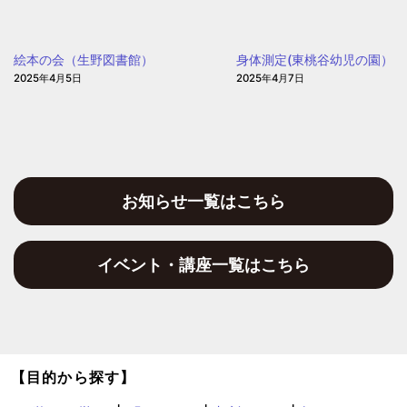
保
聖
育
和
園
絵本の会（生野図書館）
身体測定(東桃谷幼児の園）
保
2025年4月5日
2025年4月7日
育
園)
お知らせ一覧はこちら
イベント・講座一覧はこちら
【目的から探す】