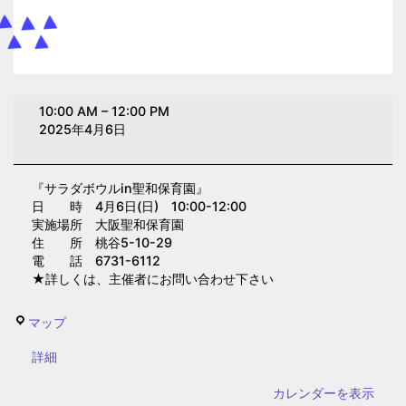
サ
10:00 AM
–
12:00 PM
ラ
2025年4月6日
ダ
ボ
『サラダボウルin聖和保育園』
ウ
日 時 4月6日(日) 10:00-12:00
ル
実施場所 大阪聖和保育園
in
住 所 桃谷5-10-29
電 話 6731-6112
聖
★詳しくは、主催者にお問い合わせ下さい
和
保
大
マップ
育
阪
園
{title}
詳細
聖
(大
和
カレンダーを表示
阪