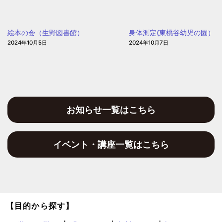
保
聖
育
和
園
絵本の会（生野図書館）
身体測定(東桃谷幼児の園）
保
2024年10月5日
2024年10月7日
育
園)
お知らせ一覧はこちら
イベント・講座一覧はこちら
【目的から探す】