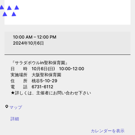
サ
10:00 AM
–
12:00 PM
ラ
2024年10月6日
ダ
ボ
『サラダボウルin聖和保育園』
ウ
日 時 10月6日(日) 10:00-12:00
ル
実施場所 大阪聖和保育園
in
住 所 桃谷5-10-29
電 話 6731-6112
聖
★詳しくは、主催者にお問い合わせ下さい
和
保
大
マップ
育
阪
園
{title}
詳細
聖
(大
和
カレンダーを表示
阪