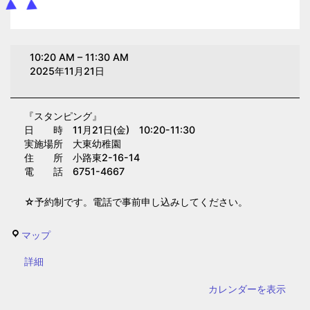
ス
10:20 AM
–
11:30 AM
タ
2025年11月21日
ン
ピ
『スタンピング』
ン
日 時 11月21日(金) 10:20-11:30
グ
実施場所 大東幼稚園
(大
住 所 小路東2-16-14
電 話 6751-4667
東
幼
☆予約制です。電話で事前申し込みしてください。
稚
園)
大
マップ
東
{title}
詳細
幼
稚
カレンダーを表示
園