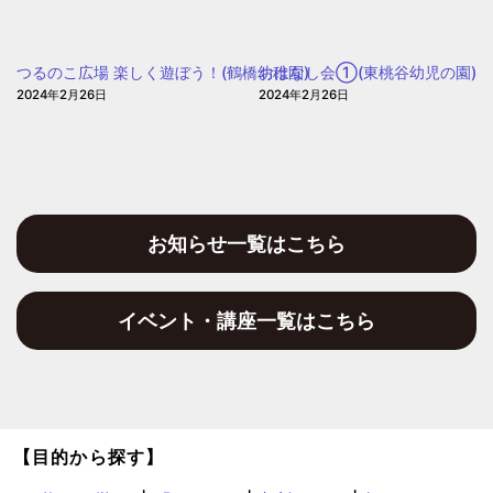
ぽ
和
ぽ
保
ぽ
つるのこ広場 楽しく遊ぼう！(鶴橋幼稚園)
おはなし会①(東桃谷幼児の園)
育
2024年2月26日
2024年2月26日
園)
お知らせ一覧はこちら
イベント・講座一覧はこちら
【目的から探す】