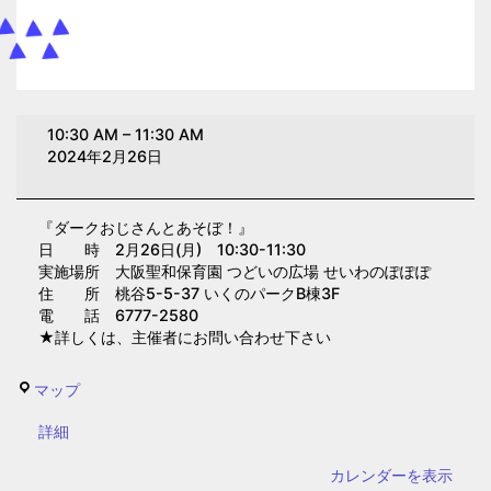
ダ
10:30 AM
–
11:30 AM
ー
2024年2月26日
ク
お
『ダークおじさんとあそぼ！』
じ
日 時 2月26日(月) 10:30-11:30
さ
実施場所 大阪聖和保育園 つどいの広場 せいわのぽぽぽ
ん
住 所 桃谷5-5-37 いくのパークB棟3F
電 話 6777-2580
と
★詳しくは、主催者にお問い合わせ下さい
あ
そ
せ
マップ
ぼ！
い
(大
{title}
詳細
わ
阪
の
カレンダーを表示
聖