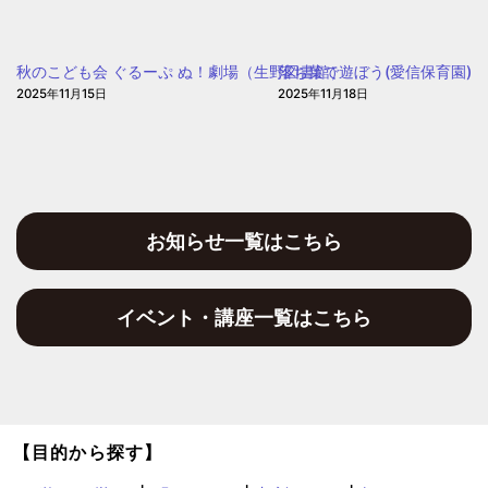
ぽ
和
ぽ
保
ぽ
秋のこども会 ぐるーぷ ぬ！劇場（生野図書館）
落ち葉で遊ぼう(愛信保育園)
育
2025年11月15日
2025年11月18日
園)
お知らせ一覧はこちら
イベント・講座一覧はこちら
【目的から探す】