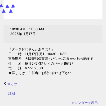
ダ
10:30 AM
–
11:30 AM
ー
2025年11月17日
ク
お
『ダークおじさんとあそぼ！』
じ
日 時 11月17日(月) 10:30-11:30
さ
実施場所 大阪聖和保育園 つどいの広場 せいわのぽぽぽ
ん
住 所 桃谷5-5-37 いくのパークB棟3F
電 話 6777-2580
と
★詳しくは、主催者にお問い合わせ下さい
あ
そ
せ
マップ
ぼ！
い
(大
{title}
詳細
わ
阪
の
カレンダーを表示
聖