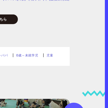
ちら
レパパ
0歳～未就学児
児童