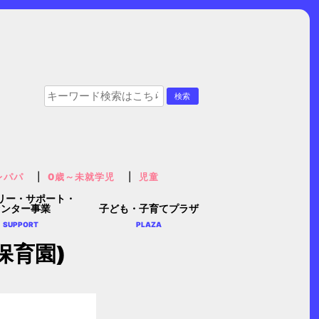
レパパ
0歳～未就学児
児童
リー・サポート・
センター事業
子ども・子育てプラザ
SUPPORT
PLAZA
保育園)