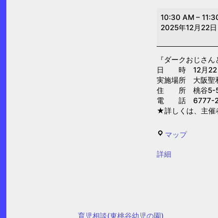
ダ
10:30 AM
–
11:3
ー
2025年12月22日
ク
お
『ダークおじさん
じ
日 時 12月22日(
さ
実施場所 大阪聖
ん
住 所 桃谷5-5
電 話 6777-2
と
★詳しくは、主催
あ
そ
せ
マップ
ぼ！
い
(大
{title}
詳細
わ
阪
の
聖
ぽ
和
ぽ
保
ぽ
育児相談(東桃谷幼児の園)
育