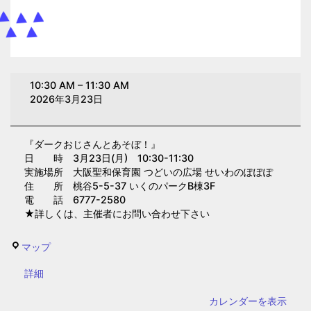
ダ
10:30 AM
–
11:30 AM
ー
2026年3月23日
ク
お
『ダークおじさんとあそぼ！』
じ
日 時 3月23日(月) 10:30-11:30
さ
実施場所 大阪聖和保育園 つどいの広場 せいわのぽぽぽ
ん
住 所 桃谷5-5-37 いくのパークB棟3F
電 話 6777-2580
と
★詳しくは、主催者にお問い合わせ下さい
あ
そ
せ
マップ
ぼ！
い
(大
{title}
詳細
わ
阪
の
カレンダーを表示
聖