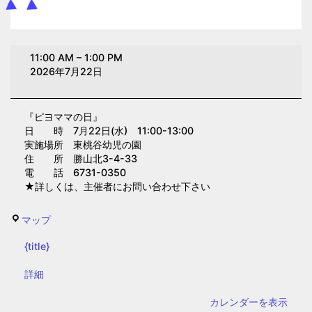
ピ
11:00 AM
–
1:00 PM
ヨ
2026年7月22日
マ
マ
『ピヨママの日』
の
日 時 7月22日(水) 11:00-13:00
日
実施場所 東桃谷幼児の園
(東
住 所 勝山北3-4-33
電 話 6731-0350
桃
★詳しくは、主催者にお問い合わせ下さい
谷
幼
東
マップ
児
桃
の
{title}
谷
園)
幼
{title}
詳細
児
カレンダーを表示
の