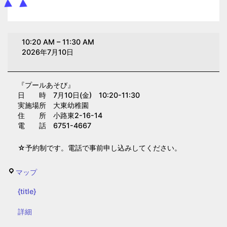
プ
10:20 AM
–
11:30 AM
ー
2026年7月10日
ル
あ
『プールあそび』
そ
日 時 7月10日(金) 10:20-11:30
び
実施場所 大東幼稚園
(大
住 所 小路東2-16-14
電 話 6751-4667
東
幼
☆予約制です。電話で事前申し込みしてください。
稚
園)
大
マップ
東
{title}
幼
稚
{title}
詳細
園