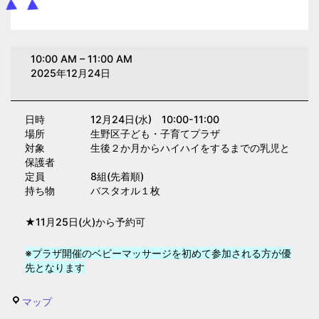
ベ
10:00 AM
–
11:00 AM
ビ
2025年12月24日
ー
マ
日時 12月24日(水) 10:00-11:00
ッ
場所 生野区子ども・子育てプラザ
サ
対象 生後２か月からハイハイをするまでの乳児と
ー
保護者
定員 8組(先着順)
ジ
持ち物 バスタオル１枚
(子
育
★11月25日(火)から予約可
て
プ
※プラザ開催のベビーマッサージを初めて参加される方が優
先となります
ラ
ザ)
生
マップ
野