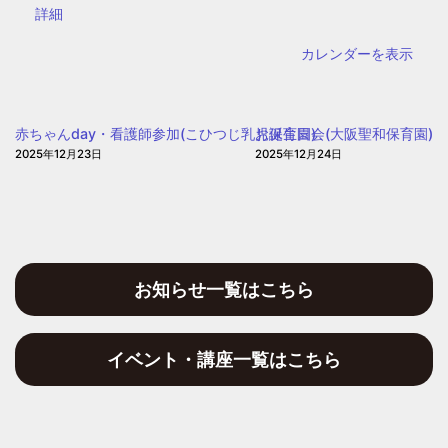
{title}
詳細
区
子
カレンダーを表示
ど
も・
子
赤ちゃんday・看護師参加(こひつじ乳児保育園)
お誕生日会(大阪聖和保育園)
育
2025年12月23日
2025年12月24日
て
プ
ラ
ザ
お知らせ一覧はこちら
イベント・講座一覧はこちら