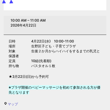
ベ
10:00 AM
–
11:00 AM
ビ
2026年4月22日
ー
マ
日時 4月22日(水) 10:00-11:00
ッ
場所 生野区子ども・子育てプラザ
サ
対象 生後２か月からハイハイをするまでの乳児と
ー
保護者
定員 10組(先着順)
ジ
持ち物 バスタオル１枚
(子
育
★3月22日(日)から予約可
て
プ
※プラザ開催のベビーマッサージを初めて参加される方が優
先となります
ラ
ザ)
生
マップ
野