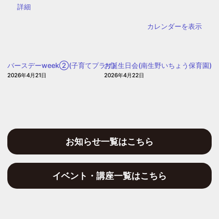
{title}
詳細
区
子
カレンダーを表示
ど
も・
子
バースデーweek②(子育てプラザ)
お誕生日会(南生野いちょう保育園)
育
2026年4月21日
2026年4月22日
て
プ
ラ
ザ
お知らせ一覧はこちら
イベント・講座一覧はこちら