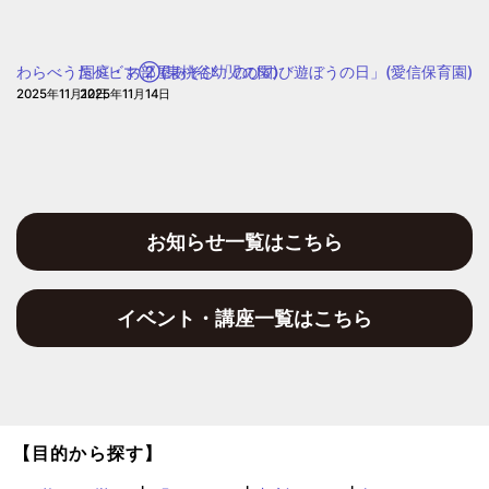
園
て
遊
わらべうたベビマ②(東桃谷幼児の園)
園庭・お部屋あそび「のびのび遊ぼうの日」(愛信保育園)
ぼ
2025年11月12日
2025年11月14日
う」
(愛
信
保
育
園)
お知らせ一覧はこちら
イベント・講座一覧はこちら
【目的から探す】