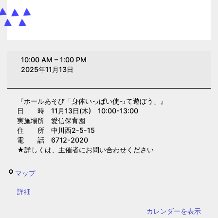
ホ
10:00 AM
–
1:00 PM
ー
2025年11月13日
ル
あ
『ホールあそび「身体いっぱい使って遊ぼう」』
そ
日 時 11月13日(木) 10:00-13:00
び
実施場所 愛信保育園
「身
住 所 中川西2-5-15
電 話 6712-2020
体
★詳しくは、主催者にお問い合わせください
い
っ
愛
マップ
ぱ
信
い
{title}
詳細
保
使
育
カレンダーを表示
っ