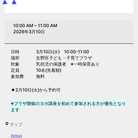
ヨ
10:00 AM
–
11:00 AM
ガ
2026年3月10日
講
座
日時 3月10日(火) 10:00-11:00
(子
場所 生野区子ども・子育てプラザ
育
対象 乳幼児の保護者
※一時保育あり
て
定員 10名(先着順)
参加費 無料
プ
ラ
★2月10日(火)から予約可
ザ)
※プラザ開催のヨガ講座を初めて参加される方が優先となり
ます
生
マップ
野
{title}