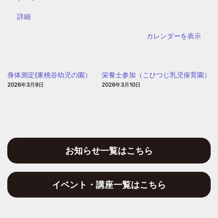
区
子
{title}
詳細
ど
カレンダーを表示
も・
子
育
身体測定(東桃谷幼児の園）
栄養士参加（こひつじ乳児保育園）
て
2026年3月9日
2026年3月10日
プ
ラ
ザ
お知らせ一覧はこちら
イベント・講座一覧はこちら