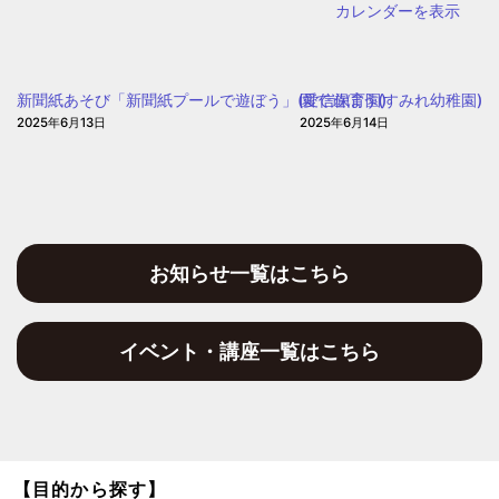
稚
カレンダーを表示
タ
園
ー〕
(大
新聞紙あそび「新聞紙プールで遊ぼう」(愛信保育園)
園で遊ぼう(すみれ幼稚園)
東
2025年6月13日
2025年6月14日
幼
稚
園)
お知らせ一覧はこちら
イベント・講座一覧はこちら
【目的から探す】