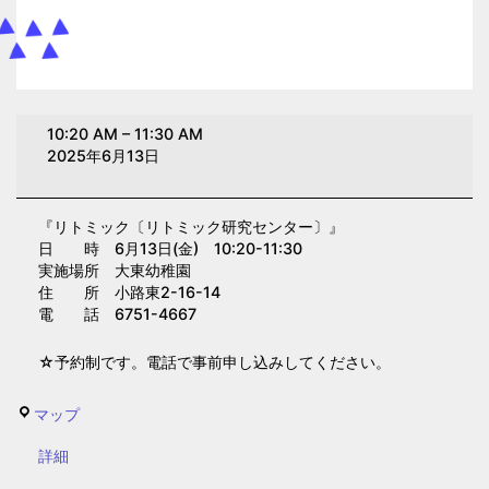
リ
10:20 AM
–
11:30 AM
ト
2025年6月13日
ミ
ッ
『リトミック〔リトミック研究センター〕』
ク
日 時 6月13日(金) 10:20-11:30
〔リ
実施場所 大東幼稚園
ト
住 所 小路東2-16-14
電 話 6751-4667
ミ
ッ
☆予約制です。電話で事前申し込みしてください。
ク
研
大
マップ
究
東
セ
{title}
詳細
幼
ン