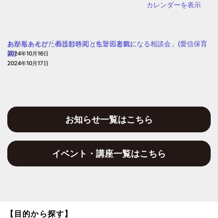
子
カレンダーを表示
ザ)
ど
も・
子
あかちゃんとたのしむ時間（生野図書館）
お部屋あそび「看護師さんとちょっと気になる相談会」(愛信保育
育
園)
2024年10月16日
て
2024年10月17日
プ
ラ
ザ
お知らせ一覧はこちら
イベント・講座一覧はこちら
【目的から探す】