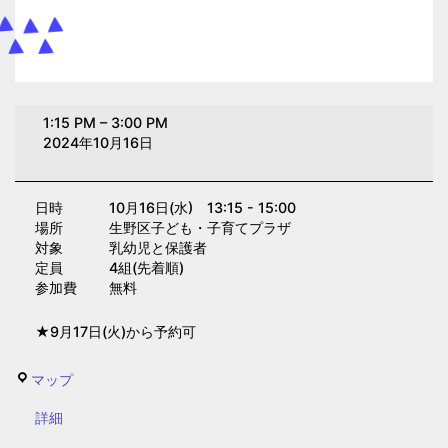
保
1:15 PM
–
3:00 PM
育
2024年10月16日
所
(園)
日時 10月16日(水) 13:15 - 15:00
入
場所 生野区子ども・子育てプラザ
所
対象 乳幼児と保護者
(園)
定員 4組(先着順)
参加費 無料
相
談
★9月17日(火)から予約可
(子
育
生
マップ
て
野
プ
{title}
詳細
区
ラ