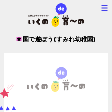
園で遊ぼう(すみれ幼稚園)