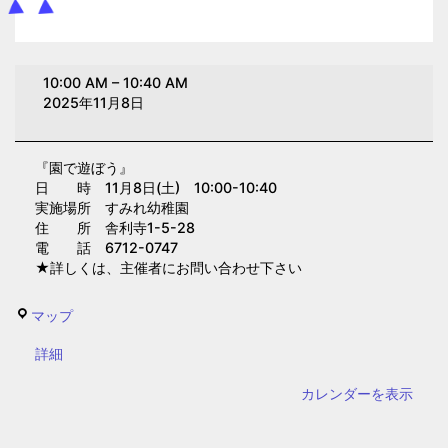
園
10:00 AM
–
10:40 AM
で
2025年11月8日
遊
ぼ
『園で遊ぼう』
う
日 時 11月8日(土) 10:00-10:40
(す
実施場所 すみれ幼稚園
み
住 所 舎利寺1-5-28
電 話 6712-0747
れ
★詳しくは、主催者にお問い合わせ下さい
幼
稚
す
マップ
園)
み
{title}
詳細
れ
幼
カレンダーを表示
稚
園