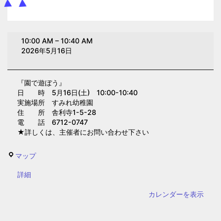
園
10:00 AM
–
10:40 AM
で
2026年5月16日
遊
ぼ
『園で遊ぼう』
う
日 時 5月16日(土) 10:00-10:40
(す
実施場所 すみれ幼稚園
み
住 所 舎利寺1-5-28
電 話 6712-0747
れ
★詳しくは、主催者にお問い合わせ下さい
幼
稚
す
マップ
園)
み
{title}
詳細
れ
幼
カレンダーを表示
稚
園