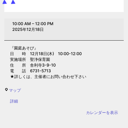
園
10:00 AM
–
12:00 PM
庭
2025年12月18日
あ
そ
『園庭あそび』
び
日 時 12月18日(木) 10:00-12:00
(聖
実施場所 聖浄保育園
浄
住 所 舎利寺3-9-10
電 話 6731-5713
保
★詳しくは、主催者にお問い合わせ下さい
育
園)
聖
マップ
浄
{title}
詳細
保
育
カレンダーを表示
園