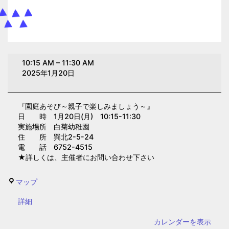
園
10:15 AM
–
11:30 AM
庭
2025年1月20日
あ
そ
『園庭あそび～親子で楽しみましょう～』
び
日 時 1月20日(月) 10:15-11:30
～
実施場所 白菊幼稚園
親
住 所 巽北2-5-24
電 話 6752-4515
子
★詳しくは、主催者にお問い合わせ下さい
で
楽
白
マップ
し
菊
み
{title}
詳細
幼
ま
稚
カレンダーを表示
し