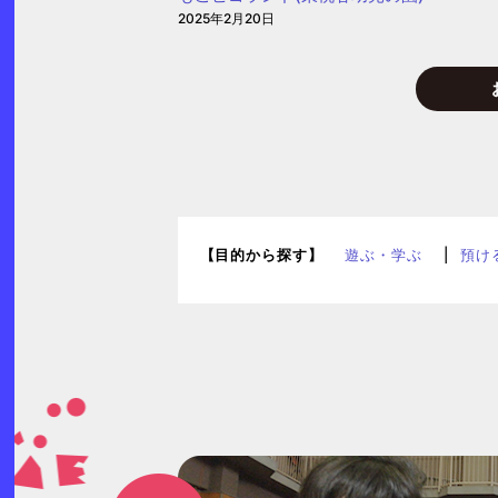
2025年2月20日
(愛
信
保
育
園)
【目的から探す】
遊ぶ・学ぶ
預け