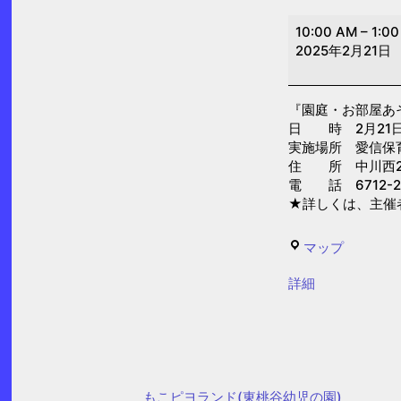
園
10:00 AM
–
1:0
庭・
2025年2月21日
お
部
『園庭・お部屋あ
屋
日 時 2月21日(金
あ
実施場所 愛信保
そ
住 所 中川西2-
電 話 6712-2
び
★詳しくは、主催
「の
び
愛
マップ
の
信
び
{title}
詳細
保
遊
育
ぼ
園
う
の
もこピヨランド(東桃谷幼児の園)
日」