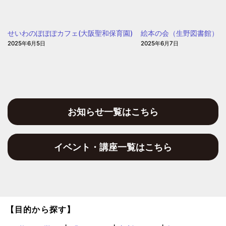
園
う
の
せいわのぽぽぽカフェ(大阪聖和保育園)
絵本の会（生野図書館）
日」
2025年6月5日
2025年6月7日
(愛
信
保
育
園)
お知らせ一覧はこちら
イベント・講座一覧はこちら
【目的から探す】