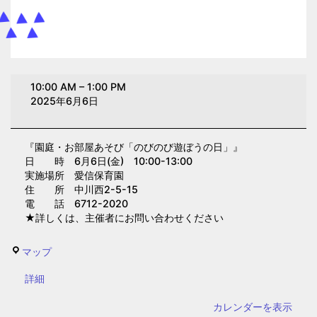
園
10:00 AM
–
1:00 PM
庭・
2025年6月6日
お
部
『園庭・お部屋あそび「のびのび遊ぼうの日」』
屋
日 時 6月6日(金) 10:00-13:00
あ
実施場所 愛信保育園
そ
住 所 中川西2-5-15
電 話 6712-2020
び
★詳しくは、主催者にお問い合わせください
「の
び
愛
マップ
の
信
び
{title}
詳細
保
遊
育
カレンダーを表示
ぼ