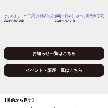
園
う
の
はじめましての日②(東桃谷幼児の園)
お誕生日会(こひつじ乳児保育園)
日」
2025年10月20日
2025年10月21日
(愛
信
保
育
園)
お知らせ一覧はこちら
イベント・講座一覧はこちら
【目的から探す】