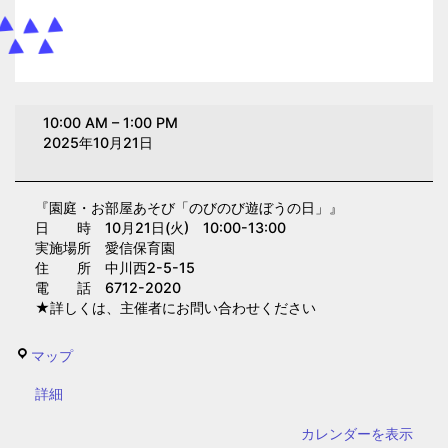
園
10:00 AM
–
1:00 PM
庭・
2025年10月21日
お
部
『園庭・お部屋あそび「のびのび遊ぼうの日」』
屋
日 時 10月21日(火) 10:00-13:00
あ
実施場所 愛信保育園
そ
住 所 中川西2-5-15
電 話 6712-2020
び
★詳しくは、主催者にお問い合わせください
「の
び
愛
マップ
の
信
び
{title}
詳細
保
遊
育
カレンダーを表示
ぼ