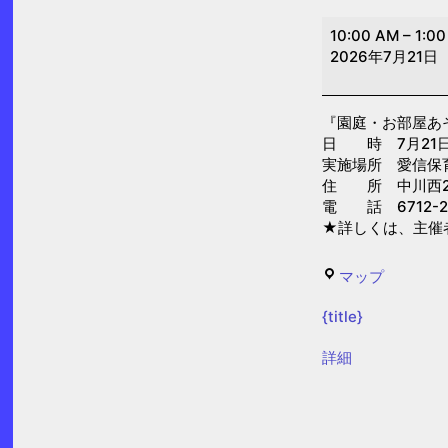
園
10:00 AM
–
1:0
庭・
2026年7月21日
お
部
『園庭・お部屋あ
屋
日 時 7月21日(火
あ
実施場所 愛信保
そ
住 所 中川西2-
電 話 6712-2
び
★詳しくは、主催
「の
び
愛
マップ
の
信
び
{title}
保
遊
育
{title}
詳細
ぼ
園
う
の
日」