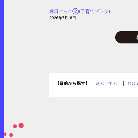
(愛
縁日ごっこ②(子育てプラザ)
信
2026年7月18日
保
育
園)
【目的から探す】
遊ぶ・学ぶ
預け