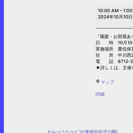
園
10:00 AM
–
1:0
庭・
2024年10月10日
お
部
『園庭・お部屋あ
屋
日 時 10月10日(
あ
実施場所 愛信保
そ
住 所 中川西2-
電 話 6712-2
び
★詳しくは、主催
「ふ
れ
愛
マップ
あ
信
い
{title}
詳細
保
遊
育
び
園
の
日」
わらべうたベビマ(東桃谷幼児の園)
(愛