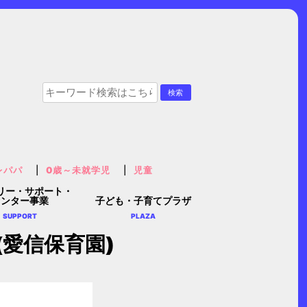
レパパ
0歳～未就学児
児童
リー・サポート・
センター事業
子ども・子育てプラザ
SUPPORT
PLAZA
愛信保育園)