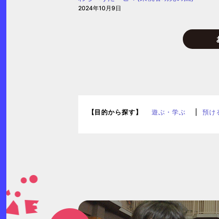
2024年10月9日
信
保
育
園)
【目的から探す】
遊ぶ・学ぶ
預け