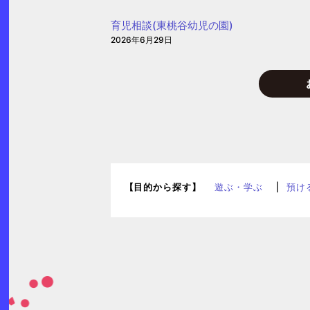
(愛
育児相談(東桃谷幼児の園)
信
2026年6月29日
保
育
園)
【目的から探す】
遊ぶ・学ぶ
預け