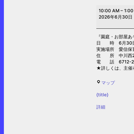
園
10:00 AM
–
1:0
庭・
2026年6月30日
お
部
『園庭・お部屋あ
屋
日 時 6月30日(火
あ
実施場所 愛信保
そ
住 所 中川西2-
電 話 6712-2
び
★詳しくは、主催
「絵
本
愛
マップ
リ
信
サ
{title}
保
イ
育
{title}
詳細
ク
園
ル
の
日」