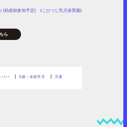
ィ(助産師参加予定) (こひつじ乳児保育園)
ちら
レパパ
0歳～未就学児
児童