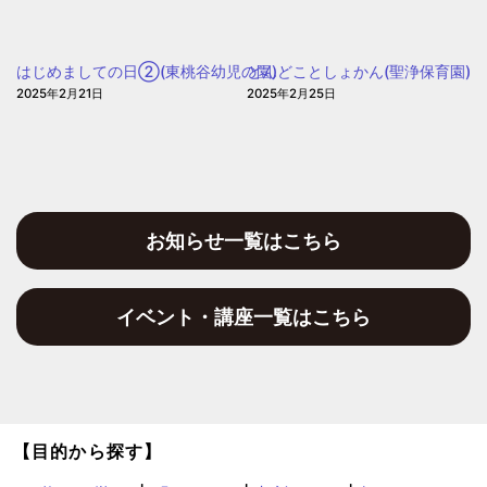
保
(大
育
阪
園
はじめましての日②(東桃谷幼児の園)
どんどことしょかん(聖浄保育園)
聖
2025年2月21日
2025年2月25日
和
保
育
園)
お知らせ一覧はこちら
イベント・講座一覧はこちら
【目的から探す】