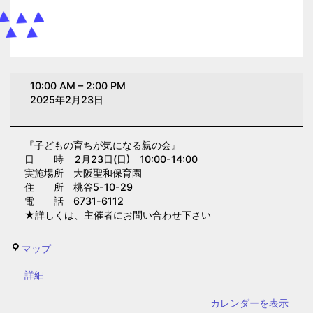
子
10:00 AM
–
2:00 PM
ど
2025年2月23日
も
の
『子どもの育ちが気になる親の会』
育
日 時 2月23日(日) 10:00-14:00
ち
実施場所 大阪聖和保育園
が
住 所 桃谷5-10-29
電 話 6731-6112
気
★詳しくは、主催者にお問い合わせ下さい
に
な
大
マップ
る
阪
親
{title}
詳細
聖
の
和
カレンダーを表示
会