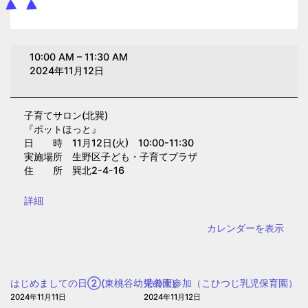
子
10:00 AM
–
11:30 AM
育
2024年11月12日
て
サ
子育てサロン(北巽)
ロ
『ポットほっと』
ン
日 時 11月12日(火) 10:00-11:30
(北
実施場所 生野区子ども・子育てプラザ
住 所 巽北2-4-16
巽)
{title}
詳細
カレンダーを表示
はじめましての日②(東桃谷幼児の園)
栄養士参加（こひつじ乳児保育園）
2024年11月11日
2024年11月12日