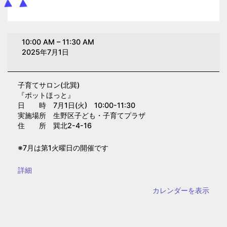
子
10:00 AM
–
11:30 AM
育
2025年7月1日
て
サ
子育てサロン(北巽)
ロ
『ポットほっと』
ン
日 時 7月1日(火) 10:00-11:30
(北
実施場所 生野区子ども・子育てプラザ
住 所 巽北2-4-16
巽)
※7月は第1火曜日の開催です
{title}
詳細
カレンダーを表示