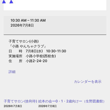
子
10:30 AM
–
11:30 AM
育
2026年7月8日
て
サ
子育てサロン(小路)
ロ
『小路 やんちゃクラブ』
ン
日 時 7月8日(水) 10:30-11:30
(小
実施場所 小路小学校(西校舎)
住 所 小路2-24-20
路)
{title}
詳細
カレンダーを表示
子育てサロン(舎利寺)
絵本の会ー0・1・2歳向けー（生野図書館）
2026年7月8日
2026年7月8日