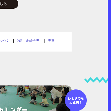
ちら
レパパ
0歳～未就学児
児童