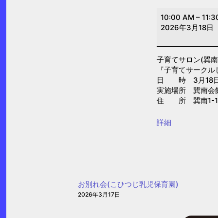
子
10:00 AM
–
11:3
育
2026年3月18日
て
サ
子育てサロン(巽南
ロ
『子育てサークル
ン
日 時 3月18日(水
(巽
実施場所 巽南会
住 所 巽南1-15
南)
{title}
詳細
お別れ会(こひつじ乳児保育園)
2026年3月17日