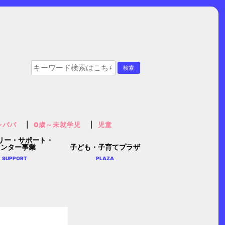
レパパ
0歳～未就学児
児童
リー・サポート・
センター事業
子ども・子育てプラザ
SUPPORT
PLAZA