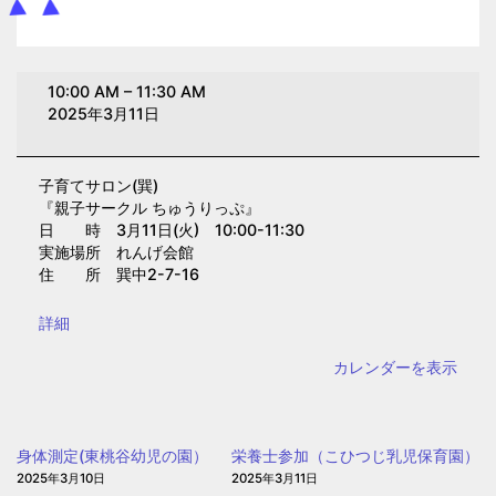
子
10:00 AM
–
11:30 AM
育
2025年3月11日
て
サ
子育てサロン(巽)
ロ
『親子サークル ちゅうりっぷ』
ン
日 時 3月11日(火) 10:00-11:30
(巽)
実施場所 れんげ会館
住 所 巽中2-7-16
{title}
詳細
カレンダーを表示
身体測定(東桃谷幼児の園）
栄養士参加（こひつじ乳児保育園）
2025年3月10日
2025年3月11日