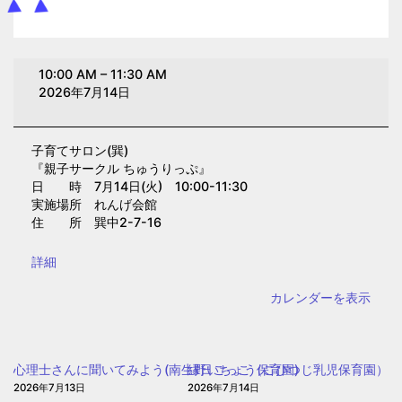
子
10:00 AM
–
11:30 AM
育
2026年7月14日
て
サ
子育てサロン(巽)
ロ
『親子サークル ちゅうりっぷ』
ン
日 時 7月14日(火) 10:00-11:30
(巽)
実施場所 れんげ会館
住 所 巽中2-7-16
{title}
詳細
カレンダーを表示
心理士さんに聞いてみよう(南生野いちょう保育園)
縁日ごっこ（こひつじ乳児保育園）
2026年7月13日
2026年7月14日