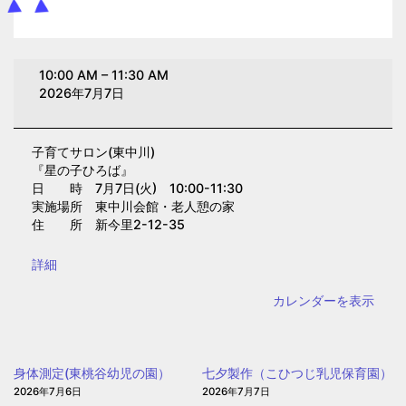
子
10:00 AM
–
11:30 AM
育
2026年7月7日
て
サ
子育てサロン(東中川)
ロ
『星の子ひろば』
ン
日 時 7月7日(火) 10:00-11:30
(東
実施場所 東中川会館・老人憩の家
住 所 新今里2-12-35
中
川)
{title}
詳細
カレンダーを表示
身体測定(東桃谷幼児の園）
七夕製作（こひつじ乳児保育園）
2026年7月6日
2026年7月7日